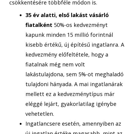
csökkentésére többféle módon is.
35 év alatti, első lakást vásárló
fiatalként
50%-os kedvezményt
kapunk minden 15 millió forintnál
kisebb értékű, új építésű ingatlanra. A
kedvezmény előfeltétele, hogy a
fiatalnak még nem volt
lakástulajdona, sem 5%-ot meghaladó
tulajdoni hányada. A mai ingatlanárak
mellett ez a kedvezménytípus már
eléggé lejárt, gyakorlatilag igénybe
vehetetlen.
Ingatlancsere esetén, amennyiben az
új ingatlan értéke magasabb, mint az