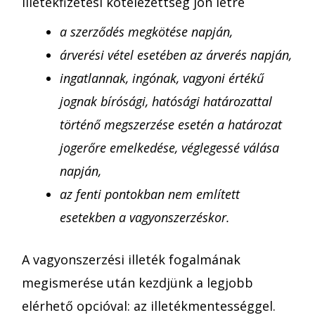
illetékfizetési kötelezettség jön létre
a szerződés megkötése napján,
árverési vétel esetében az árverés napján,
ingatlannak, ingónak, vagyoni értékű
jognak bírósági, hatósági határozattal
történő megszerzése esetén a határozat
jogerőre emelkedése, véglegessé válása
napján,
az fenti pontokban nem említett
esetekben a vagyonszerzéskor.
A vagyonszerzési illeték fogalmának
megismerése után kezdjünk a legjobb
elérhető opcióval: az illetékmentességgel.