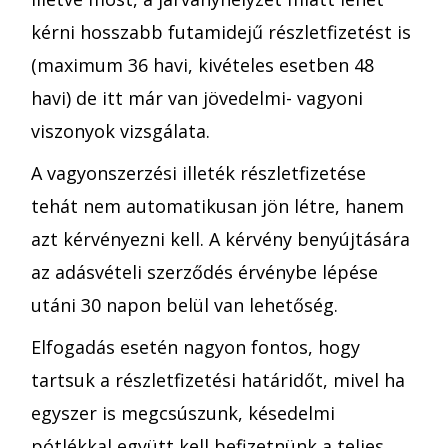
kérni hosszabb futamidejű részletfizetést is
(maximum 36 havi, kivételes esetben 48
havi) de itt már van jövedelmi- vagyoni
viszonyok vizsgálata.
A vagyonszerzési illeték részletfizetése
tehát nem automatikusan jön létre, hanem
azt kérvényezni kell. A kérvény benyújtására
az adásvételi szerződés érvénybe lépése
utáni 30 napon belül van lehetőség.
Elfogadás esetén nagyon fontos, hogy
tartsuk a részletfizetési határidőt, mivel ha
egyszer is megcsúszunk, késedelmi
pótlékkal együtt kell befizetnünk a teljes