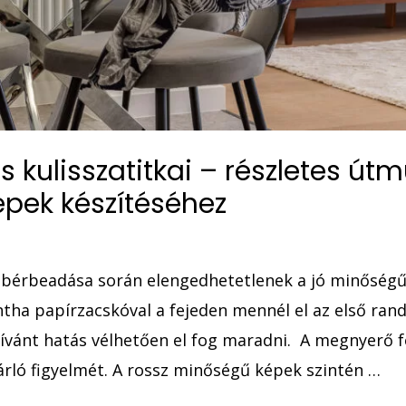
s kulisszatitkai – részletes út
pek készítéséhez
y bérbeadása során elengedhetetlenek a jó minőségű
ntha papírzacskóval a fejeden mennél el az első ran
ívánt hatás vélhetően el fog maradni. A megnyerő f
árló figyelmét. A rossz minőségű képek szintén …