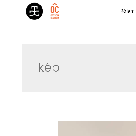
Rólam
kép