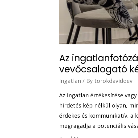
Az ingatlanfotózá
vevőcsalogató ké
Ingatlan
/ By
torokdaviddev
Az ingatlan értékesítése vag
hirdetés kép nélkül olyan, mi
érdekes és kommunikatív, a k
megragadja a potenciális vás