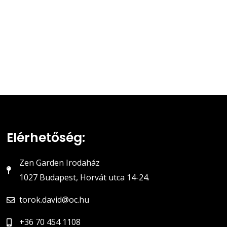
Elérhetőség:
Zen Garden Irodaház
1027 Budapest, Horvát utca 14-24.
torok.david@oc.hu
+36 70 454 1108