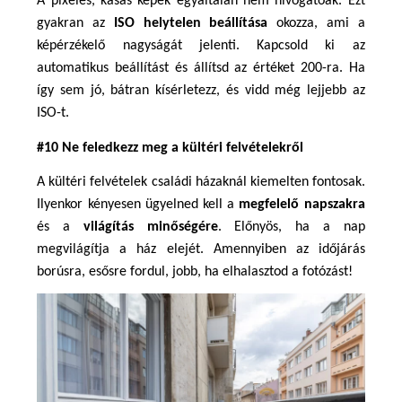
A pixeles, kásás képek egyáltalán nem hívogatóak. Ezt 
gyakran az 
ISO helytelen beállítása
 okozza, ami a 
képérzékelő nagyságát jelenti. Kapcsold ki az 
automatikus beállítást és állítsd az értéket 200-ra. Ha 
így sem jó, bátran kísérletezz, és vidd még lejjebb az 
ISO-t.
#10 Ne feledkezz meg a kültéri felvételekről
A kültéri felvételek családi házaknál kiemelten fontosak. 
Ilyenkor kényesen ügyelned kell a 
megfelelő napszakra
és a 
világítás minőségére
. Előnyös, ha a nap 
megvilágítja a ház elejét. Amennyiben az időjárás 
borúsra, esősre fordul, jobb, ha elhalasztod a fotózást!