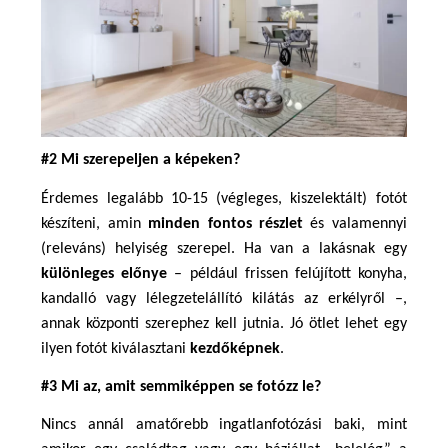
#2 Mi szerepeljen a képeken?
Érdemes legalább 10-15 (végleges, kiszelektált) fotót 
készíteni, amin 
minden fontos részlet
 és valamennyi 
(releváns) helyiség szerepel. Ha van a lakásnak egy 
különleges előnye
 – például frissen felújított konyha, 
kandalló vagy lélegzetelállító kilátás az erkélyről –, 
annak központi szerephez kell jutnia. Jó ötlet lehet egy 
ilyen fotót kiválasztani 
kezdőképnek
.
#3 Mi az, amit semmiképpen se fotózz le?
Nincs annál amatőrebb ingatlanfotózási baki, mint 