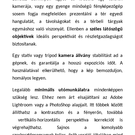
kamerája, vagy egy gyenge minőségű fényképezőgép 
sosem fogja megfelelően prezentálni a tér egyedi 
hangulatát, a távolságokat és a térbeli tárgyak 
egymáshoz való viszonyát. Ellenben a 
széles látószögű 
objektívek
 ideális perspektívát és részletgazdagságot 
biztosítanak. 
Egy statív vagy tripod 
kamera állvány
 stabilitást ad a 
gépnek, és garantálja a hosszú expozíciós időt. A 
használatával elkerülhető, hogy a kép bemozduljon, 
homályos legyen. 
Legalább 
minimális utómunkálatra
 mindenképpen 
szükség lesz. Ehhez nem árt elsajátítani az Adobe 
Lightroom vagy a PhotoShop alapjait. Itt többek között 
állíthatsz a kontraszton és a fényerőn, továbbá 
 vertikális-horizontális perspektíva korrekciót is 
végrehajthatsz. Sajnos a komolyabb 