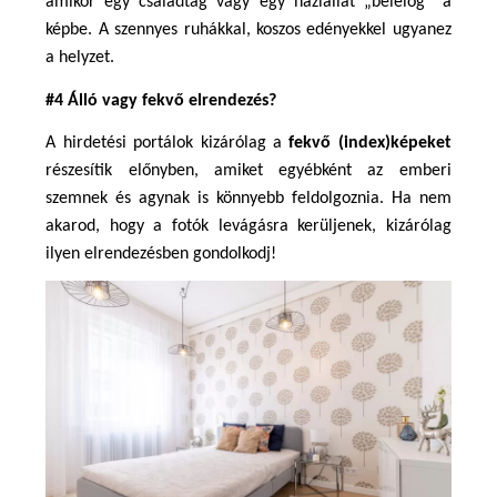
amikor egy családtag vagy egy háziállat „belelóg” a 
képbe. A szennyes ruhákkal, koszos edényekkel ugyanez 
a helyzet. 
#4 Álló vagy fekvő elrendezés?
A hirdetési portálok kizárólag a 
fekvő (index)képeket
részesítik előnyben, amiket egyébként az emberi 
szemnek és agynak is könnyebb feldolgoznia. Ha nem 
akarod, hogy a fotók levágásra kerüljenek, kizárólag 
ilyen elrendezésben gondolkodj!