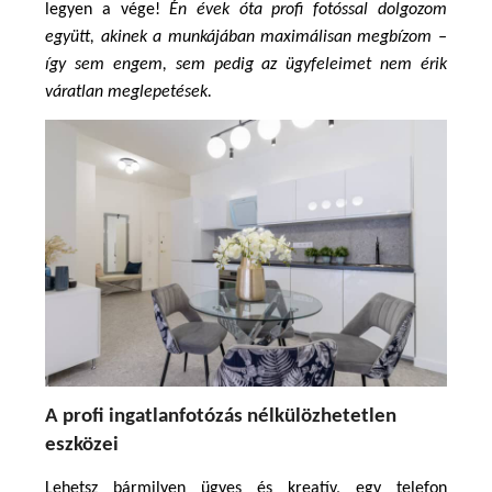
legyen a vége! 
Én évek óta profi fotóssal dolgozom 
együtt, akinek a munkájában maximálisan megbízom – 
így sem engem, sem pedig az ügyfeleimet nem érik 
váratlan meglepetések.
A profi ingatlanfotózás nélkülözhetetlen 
eszközei
Lehetsz bármilyen ügyes és kreatív, egy telefon 