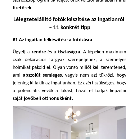
szerkesztőprogramok teljes, örök verziói általában mind 
fizetősek
.
Lélegzetelállító fotók készítése az ingatlanról 
– 11 konkrét tipp
#1 Az ingatlan felkészítése a fotózásra
Ügyelj a
 rendre
 és a 
tisztaságra
! A képeken maximum 
csak dekorációs tárgyak szerepeljenek, a személyes 
holmikat pakold el. Olyan vonzó miliőt kell teremtened, 
ami 
abszolút semleges
, vagyis nem azt tükrözi, hogy 
jelenleg ki lakik az ingatlanban. Ez azért szükséges, hogy 
a potenciális vevők a lakást, házat el tudják képzelni 
saját jövőbeli otthonukként. 