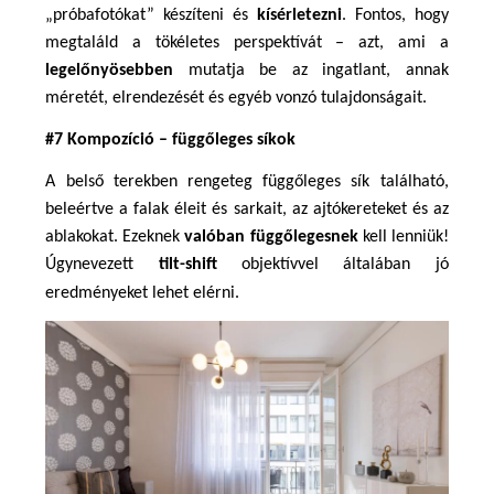
„próbafotókat” készíteni és 
kísérletezni
. Fontos, hogy 
megtaláld a tökéletes perspektívát – azt, ami a 
legelőnyösebben 
mutatja be az ingatlant, annak 
méretét, elrendezését és egyéb vonzó tulajdonságait.
#7 Kompozíció – függőleges síkok
A belső terekben rengeteg függőleges sík található, 
beleértve a falak éleit és sarkait, az ajtókereteket és az 
ablakokat. Ezeknek 
valóban függőlegesnek 
kell
lenniük! 
Úgynevezett 
tilt-shift
 objektívvel általában jó 
eredményeket lehet elérni. 