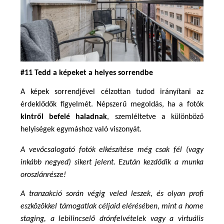
#11 Tedd a képeket a helyes sorrendbe
A képek sorrendjével célzottan tudod irányítani az 
érdeklődők figyelmét. Népszerű megoldás, ha a fotók 
kintről befelé haladnak
, szemléltetve a különböző 
helyiségek egymáshoz való viszonyát.
A vevőcsalogató fotók elkészítése még csak fél (vagy 
inkább negyed) sikert jelent. Ezután kezdődik a munka 
oroszlánrésze!
A tranzakció során végig veled leszek, és olyan profi 
eszközökkel támogatlak céljaid elérésében, mint a home 
staging, a lebilincselő drónfelvételek vagy a virtuális 