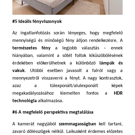
#5 Ideális fényviszonyok
Az ingatlanfotózás során lényeges, hogy megfelelő 
mennyiségű és minőségű fény álljon rendelkezésre. A 
természetes fény
 a legjobb választás – ennek 
hiányában, valamint a sötét foltok kiküszöbölésének 
érdekében előkerülhetnek a különböző 
lámpák és 
vakuk
. Utóbbi esetben javasolt a falról vagy a 
mennyezetről visszaverni a fényt. A nagy kontrasztok, 
azaz a túlexponált/alulexponált képek 
megakadályozásához kiemelten fontos a 
HDR 
technológia
 alkalmazása.
#6 A megfelelő perspektíva megtalálása
A kamerát nagyjából 
szemmagasságban
 kell tartani, 
zavaró dőlésszögek nélkül. Laikusként érdemes előzetes 