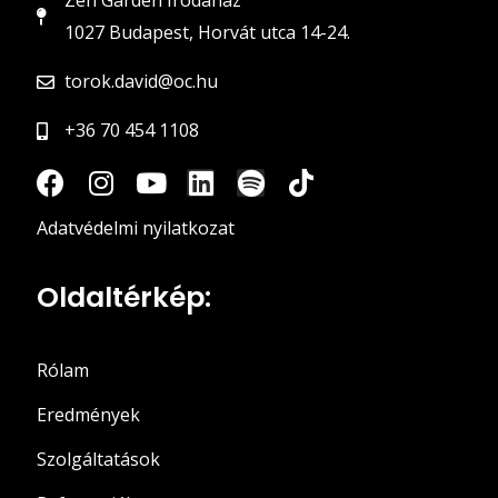
Zen Garden Irodaház
1027 Budapest, Horvát utca 14-24.
torok.david@oc.hu
+36 70 454 1108
Adatvédelmi nyilatkozat
Oldaltérkép:
Rólam
Eredmények
Szolgáltatások