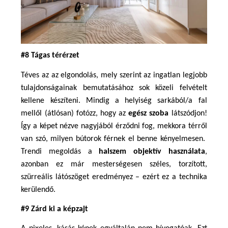
#8 Tágas térérzet
Téves az az elgondolás, mely szerint az ingatlan legjobb 
tulajdonságainak bemutatásához sok közeli felvételt 
kellene készíteni. Mindig a helyiség sarkából/a fal 
mellől (átlósan) fotózz, hogy az 
egész szoba
 látszódjon! 
Így a képet nézve nagyjából érződni fog, mekkora térről 
van szó, milyen bútorok férnek el benne kényelmesen.  
Trendi megoldás a 
halszem objektív használata
, 
azonban ez már mesterségesen széles, torzított, 
szürreális látószöget eredményez – ezért ez a technika 
kerülendő.
#9 Zárd ki a képzajt