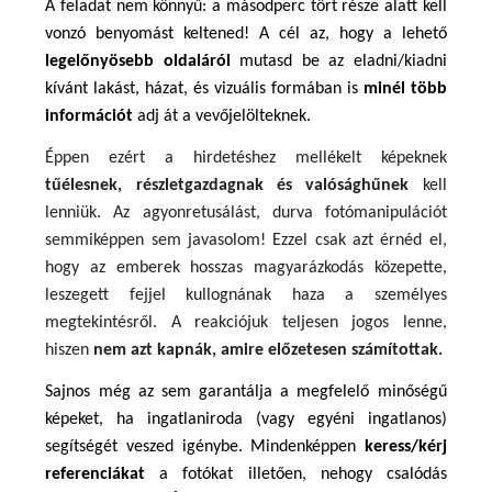
A feladat nem könnyű: a másodperc tört része alatt kell 
vonzó benyomást keltened! A cél az, hogy a lehető 
legelőnyösebb oldaláról
 mutasd be az eladni/kiadni 
kívánt lakást, házat, és vizuális formában is 
minél több 
információt
 adj át a vevőjelölteknek.
Éppen ezért a hirdetéshez mellékelt képeknek 
tűélesnek, részletgazdagnak és valósághűnek
 kell 
lenniük. Az agyonretusálást, durva fotómanipulációt 
semmiképpen sem javasolom! Ezzel csak azt érnéd el, 
hogy az emberek hosszas magyarázkodás közepette, 
leszegett fejjel kullognának haza a személyes 
megtekintésről. A reakciójuk teljesen jogos lenne, 
hiszen 
nem azt kapnák, amire előzetesen számítottak.
Sajnos még az sem garantálja a megfelelő minőségű 
képeket, ha ingatlaniroda (vagy egyéni ingatlanos) 
segítségét veszed igénybe. Mindenképpen 
keress/kérj 
referenciákat
 a fotókat illetően, nehogy csalódás 