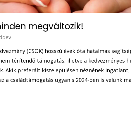
inden megváltozik!
ddev
dvezmény (CSOK) hosszú évek óta hatalmas segítség
a nem térítendő támogatás, illetve a kedvezményes hi
. Akik preferált kistelepülésen néznének ingatlant,
ez a családtámogatás ugyanis 2024-ben is velünk mar