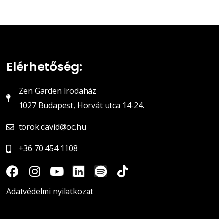
Elérhetőség:
Zen Garden Irodaház
1027 Budapest, Horvát utca 14-24.
torok.david@oc.hu
+36 70 454 1108
Adatvédelmi nyilatkozat