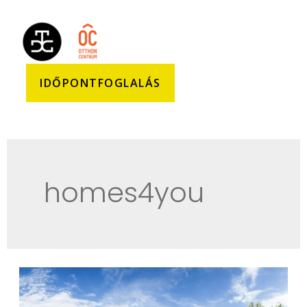
IDŐPONTFOGLALÁS
homes4you