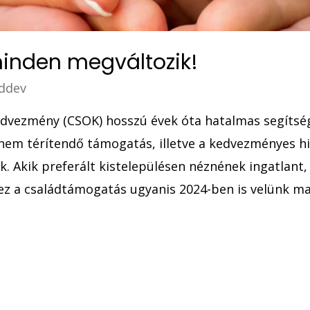
inden megváltozik!
ddev
dvezmény (CSOK) hosszú évek óta hatalmas segítség
a nem térítendő támogatás, illetve a kedvezményes hi
. Akik preferált kistelepülésen néznének ingatlant,
ez a családtámogatás ugyanis 2024-ben is velünk mar