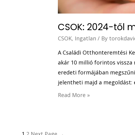
CSOK: 2024-től m
CSOK
,
Ingatlan
/ By
torokdavi
A Családi Otthonteremtési Ke
akár 10 millió forintos vissz
eredeti formájában megszűnik
jelentheti majd a megoldást: 
Read More »
1
2
Next Page
→