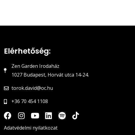
Elérhetőség:
Zen Garden Irodaház
1027 Budapest, Horvát utca 14-24.
torok.david@oc.hu
+36 70 454 1108
Adatvédelmi nyilatkozat