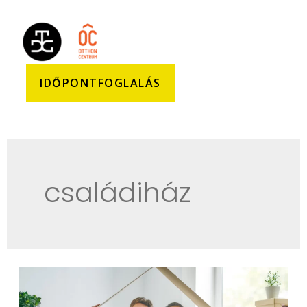
IDŐPONTFOGLALÁS
családiház