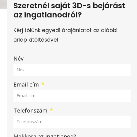
Szeretnél saját 3D-s bejárást
az ingatlanodról?
Kérj tőlünk egyedi árajánlatot az alábbi
űrlap kitöltésével!
Név
Email cím
Telefonszám
Mekkora az ingatlanod?