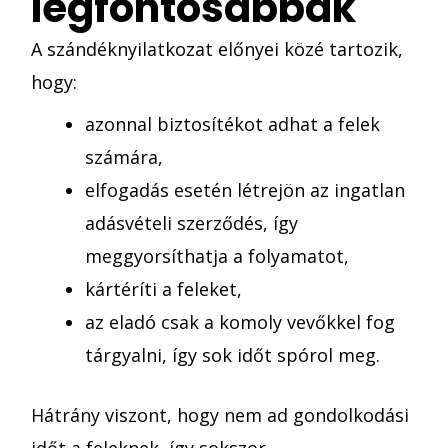
legfontosabbak
A szándéknyilatkozat előnyei közé tartozik,
hogy:
azonnal biztosítékot adhat a felek
számára,
elfogadás esetén létrejön az ingatlan
adásvételi szerződés, így
meggyorsíthatja a folyamatot,
kártéríti a feleket,
az eladó csak a komoly vevőkkel fog
tárgyalni, így sok időt spórol meg.
Hátrány viszont, hogy nem ad gondolkodási
időt a feleknek, így sokszor