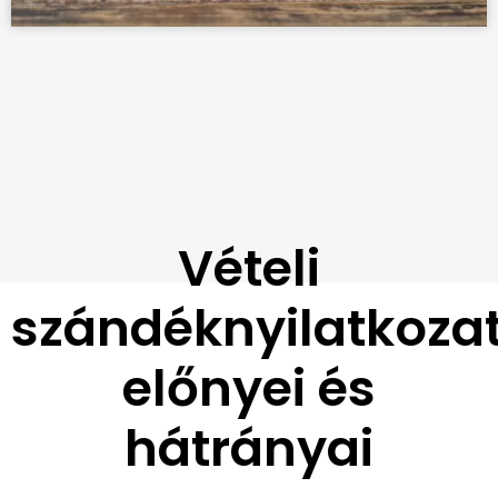
Vételi
szándéknyilatkoza
előnyei és
hátrányai