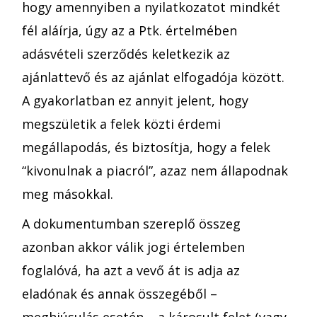
hogy amennyiben a nyilatkozatot mindkét
fél aláírja, úgy az a Ptk. értelmében
adásvételi szerződés keletkezik az
ajánlattevő és az ajánlat elfogadója között.
A gyakorlatban ez annyit jelent, hogy
megszületik a felek közti érdemi
megállapodás, és biztosítja, hogy a felek
“kivonulnak a piacról”, azaz nem állapodnak
meg másokkal.
A dokumentumban szereplő összeg
azonban akkor válik jogi értelemben
foglalóvá, ha azt a vevő át is adja az
eladónak és annak összegéből –
meghiúsulás esetén – a károsult felet (vagy