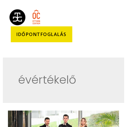
IDŐPONTFOGLALÁS
évértékelő