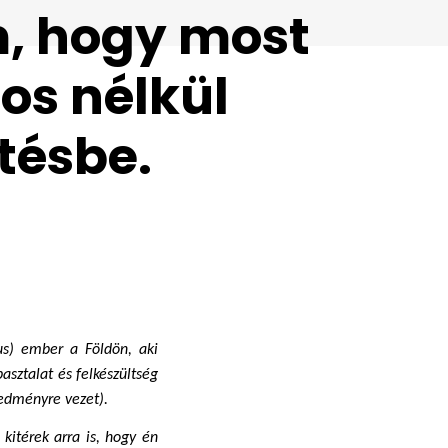
m, hogy most
os nélkül
tésbe.
s) ember a Földön, aki 
asztalat és felkészültség 
edményre vezet). 
kitérek arra is, hogy én 