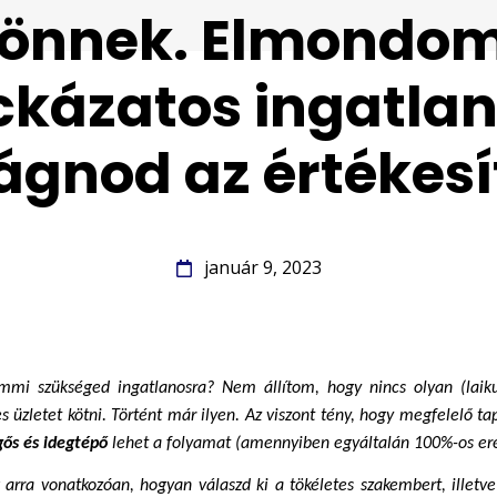
jönnek. Elmondo
ckázatos ingatlan
ágnod az értékesí
január 9, 2023
mi szükséged ingatlanosra? Nem állítom, hogy nincs olyan (laiku
 üzletet kötni. Történt már ilyen. Az viszont tény, hogy megfelelő tap
ős és idegtépő
 lehet a folyamat (amennyiben egyáltalán 100%-os er
arra vonatkozóan, hogyan válaszd ki a tökéletes szakembert, illetve 