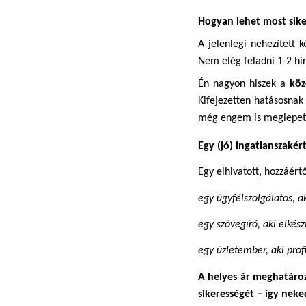
Hogyan lehet most sike
A jelenlegi nehezített 
Nem elég feladni 1-2 hir
Én nagyon hiszek a 
köz
Kifejezetten hatásosnak
még engem is meglepett
Egy (jó) ingatlanszaké
Egy elhivatott, hozzáért
egy ügyfélszolgálatos, ak
egy szövegíró, aki elkész
egy üzletember, aki prof
A helyes ár meghatároz
sikerességét – így nek