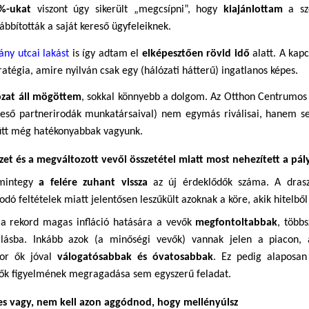
%-ukat
 viszont úgy sikerült „megcsípni”, hogy 
kiajánlottam 
a sz
ábbították a saját kereső ügyfeleiknek. 
ány utcai lakást
is így adtam el 
elképesztően rövid idő
 alatt. A kap
ratégia, amire nyilván csak egy (hálózati hátterű) ingatlanos képes.
ózat áll mögöttem
, sokkal könnyebb a dolgom. Az Otthon Centrumos k
 eső partnerirodák munkatársaival) nem egymás riválisai, hanem seg
tt még hatékonyabbak vagyunk.
zet és a megváltozott vevői összetétel miatt most nehezített a pál
mintegy 
a felére zuhant vissza
 az új érdeklődők száma. 
A dras
odó feltételek miatt jelentősen leszűkült azoknak a köre, akik hitelből
 a rekord magas infláció hatására a vevők 
megfontoltabbak
, több
rlásba. Inkább azok (a minőségi vevők) vannak jelen a piacon, a
or ők jóval 
válogatósabbak és óvatosabbak
. Ez pedig alaposan
dők figyelmének megragadása sem egyszerű feladat.
üles vagy, nem kell azon aggódnod, hogy mellényúlsz