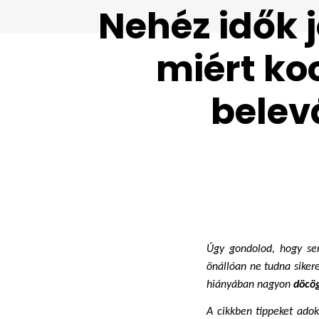
Nehéz idők 
miért ko
belev
Úgy gondolod, hogy sem
önállóan ne tudna sikeres
hiányában nagyon 
döcög
A cikkben tippeket adok 