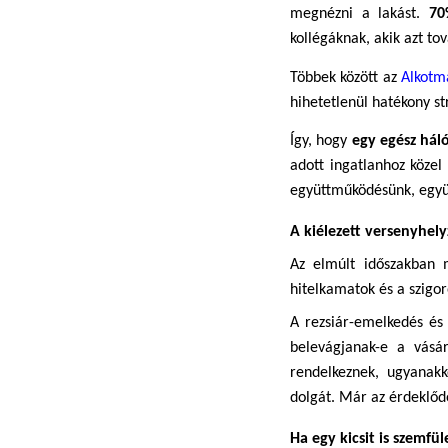
megnézni a lakást. 
70
kollégáknak, akik azt tov
Többek között 
az
Alkotm
hihetetlenül hatékony st
Így, hogy 
egy egész hál
adott ingatlanhoz közel
együttműködésünk, együ
A kiélezett versenyhely
Az elmúlt időszakban 
hitelkamatok és a szigor
A rezsiár-emelkedés és
belevágjanak-e a vásá
rendelkeznek, ugyanakk
dolgát. Már az érdeklő
Ha egy kicsit is szemf