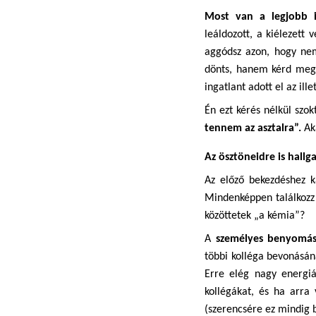
Most van a legjobb i
leáldozott, a kiélezett
aggódsz azon, hogy nem
dönts, hanem kérd meg 
ingatlant adott el az il
Én ezt kérés nélkül szo
tennem az asztalra”. 
Ak
Az ösztöneidre is hall
Az előző bekezdéshez k
Mindenképpen találkozz 
közöttetek „a kémia”?
A 
személyes benyomás
többi kolléga bevonásáná
Erre elég nagy energiá
kollégákat, és ha arra
(szerencsére ez mindig b