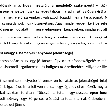
dőszak arra, hogy megtaláld a megfelelő szakembert!
A „kók
 versenyhelyzetben csak az képes talpon maradni, aki 
valóban érti a
 a megfelelő szakembert választod, fogadd meg a tanácsomat. Ne
az ingatlanost, hogy 
bizonyítson
. Azaz mindenképpen 
kérj be ref
lető mennyi idő alatt, milyen eredménnyel. Lényegében, mintha egy állá
ktam teljesíteni, mert tudom, hogy 
a bizalom nem alakul ki magától,
ár több ingatlanost is megversenyeztethetsz, hogy a legjobbat tudd ki
gass (avagy a személyes benyomás jelentősége)
apcsolódóan plusz egy jó tanács. Egy-két telefonbeszélgetésre mé
a kiszemelt ingatlanossal, és 
hallgass az ösztöneidre
. Milyen az ill
t
 semmi sem helyettesíti, ennek én is hatalmas jelentőséget tulaj
l is igaz, őket is rá kell venni arra, hogy jöjjenek el és nézzék meg a
kat szoktam fordítani. Többször tartottam úgynevezett 
open hous
 volt szükség, egy 30 perces előadást tartottam annak érdekében
e szokott jönni). 