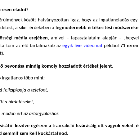
resen eladni?
körülmények között hatványozottan igaz, hogy az ingatlaneladás egy
detést, a siker érdekében a 
legmodernebb értékesítési módszereke
össégi média erejében
, amivel – tapasztalataim alapján – „hegye
 tartom az élő tartalmakat: az
egyik live videómat
 például 
71 ezren
).
rtő bevonása mindig komoly hozzáadott értéket jelent.
ő ingatlanos több mint:
i felkapkodja a telefont,
íti a hirdetéseket,
i módon ért az ártárgyaláshoz.
ásától kezdve egészen a tranzakció lezárásáig ott vagyok veled, és
ed semmit sem kell kockáztatnod.