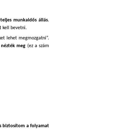
 
teljes munkaidős állás
. 
t 
kell bevetni.
ket lehet megmozgatni”. 
 nézték meg
 (ez a szám 
 biztosítom a folyamat 