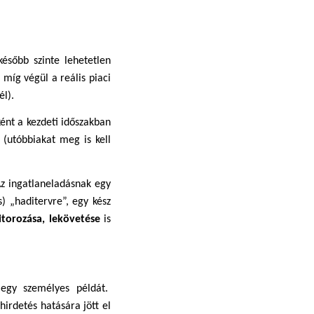
ésőbb szinte lehetetlen 
 míg végül a reális piaci 
l). 
ként a kezdeti időszakban 
(utóbbiakat meg is kell 
Mikor érdemes csökkenteni az árat? Mi az az alsó határ, ami még számodra elfogadható? Az ingatlaneladásnak egy 
 „haditervre”, egy kész 
itorozása, lekövetése
 is 
egy személyes példát.  
hirdetés hatására jött el 