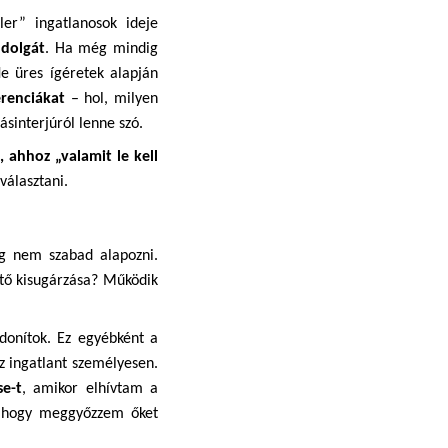
ler” ingatlanosok ideje 
 dolgát
. Ha még mindig 
 üres ígéretek alapján 
erenciákat
 – hol, milyen 
sinterjúról lenne szó. 
 ahhoz „valamit le kell 
választani. 
g nem szabad alapozni. 
ető kisugárzása? Működik 
donítok. Ez egyébként a 
z ingatlant személyesen. 
e-t
, amikor elhívtam a 
, hogy meggyőzzem őket 