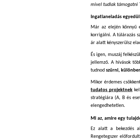
mivel tudlak támogatni 
Ingatlaneladás egyedül
Már az elején könnyű e
korrigálni. A túlárazás s
ár alatt kényszerülsz ela
És igen, muszáj felkészü
jellemző. A hívások töb
tudnod 
szűrni, különben
tudatos projektnek
ke
stratégiára (A, B és ese
elengedhetetlen.
Mi az, amire egy tulaj
Ez alatt a bekezdés al
Rengetegszer előfordult