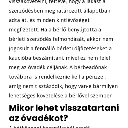
visszakövetelni, feltéve, hogy a lakást a
szerződésben meghatározott állapotban
adta át, és minden kintlévőséget
megfizetett. Ha a bérlő benyújtotta a
bérleti szerződés felmondását, akkor nem
jogosult a fennálló bérleti díjfizetéseket a
kaucióba beszámítani, mivel ez nem felel
meg az óvadék céljának. A bérbeadónak
továbbra is rendelkeznie kell a pénzzel,
amíg nem tisztázódik, hogy van-e bármilyen
lehetséges követelése a bérlővel szemben
Mikor lehet visszatartani
az óvadékot?
A hétköznapi használatból eredő